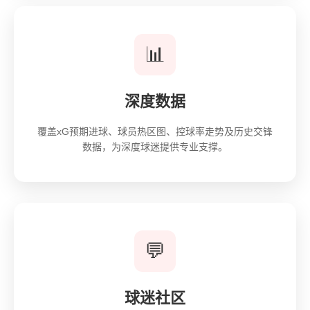
📊
深度数据
覆盖xG预期进球、球员热区图、控球率走势及历史交锋
数据，为深度球迷提供专业支撑。
💬
球迷社区