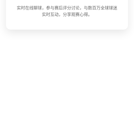
实时在线聊球，参与赛后评分讨论，与数百万全球球迷
实时互动，分享观赛心得。
高清直播与
闪电比分推送
支持全球100+信号源，0.5秒延迟极速比分推送。无论是
世界杯的关键时刻，还是五大联赛的激烈对抗，我们都为
您准备好了。