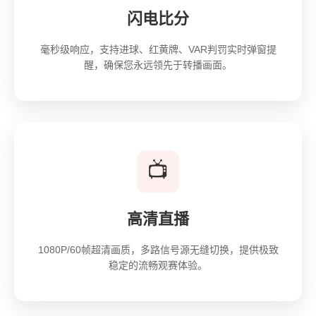
闪电比分
毫秒级响应，支持进球、红黄牌、VAR判罚实时弹窗提
醒，确保您永远领先于转播画面。
📺
高清直播
1080P/60帧超清画质，多路信号源无缝切换，提供极致
稳定的流畅观赛体验。